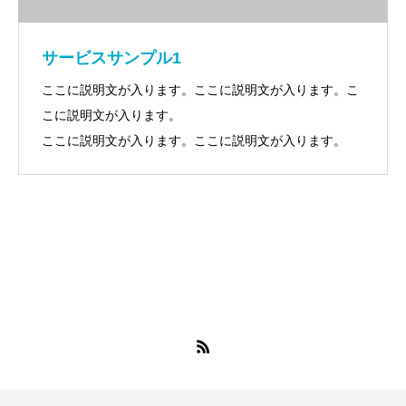
サービスサンプル1
ここに説明文が入ります。ここに説明文が入ります。こ
こに説明文が入ります。
ここに説明文が入ります。ここに説明文が入ります。